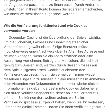
ein Angebot verpassen, das zu Ihnen passt. Durch Ändern der
Einstellungen in Ihrem Konto können Sie jederzeit entscheiden,
wie Ihnen Werbeaktionen zugesandt werden.
Wie die Verifizierung funktioniert und wie Cookies
verwendet werden
Im Queenplay Casino ist die Überprüfung der Spieler wichtig,
um die Sicherheit, Fairness und Einhaltung staatlicher
Vorschriften zu gewährleisten. Einige Benutzer müssen
möglicherweise einen Nachweis über ihr Alter, ihre Adresse und
deutsch vorlegen, wenn sie ein Konto eröffnen oder eine
Auszahlung vornehmen. Betrug und Menschen, die nicht alt
genug zum Spielen sind, werden durch diesen Prozess aus
dem Spiel ausgeschlossen. Cookies erleichtern den
Verifizierungsprozess, indem sie vermeiden, immer wieder
dieselben Dinge tun zu müssen. Spieler müssen beim Anmelden
oder Absenden von Dokumenten nicht immer wieder dieselben
Informationen eingeben, da bestimmte Cookies dabei helfen,
sich durch Verifizierungsschritte sicher an ihren Fortschritt zu
erinnern. Sie können dort weitermachen, wo Sie im
Verifizierungsprozess aufgehört haben, wenn Sie ihn verlassen,
und später zurückkommen, indem Sie Ihren Verifizierungsstatus