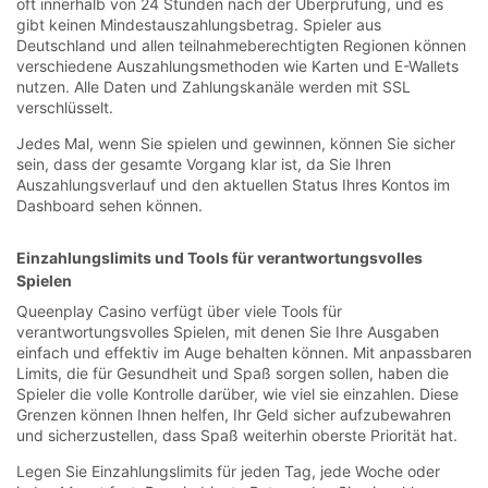
oft innerhalb von 24 Stunden nach der Überprüfung, und es
gibt keinen Mindestauszahlungsbetrag. Spieler aus
Deutschland und allen teilnahmeberechtigten Regionen können
verschiedene Auszahlungsmethoden wie Karten und E-Wallets
nutzen. Alle Daten und Zahlungskanäle werden mit SSL
verschlüsselt.
Jedes Mal, wenn Sie spielen und gewinnen, können Sie sicher
sein, dass der gesamte Vorgang klar ist, da Sie Ihren
Auszahlungsverlauf und den aktuellen Status Ihres Kontos im
Dashboard sehen können.
Einzahlungslimits und Tools für verantwortungsvolles
Spielen
Queenplay Casino verfügt über viele Tools für
verantwortungsvolles Spielen, mit denen Sie Ihre Ausgaben
einfach und effektiv im Auge behalten können. Mit anpassbaren
Limits, die für Gesundheit und Spaß sorgen sollen, haben die
Spieler die volle Kontrolle darüber, wie viel sie einzahlen. Diese
Grenzen können Ihnen helfen, Ihr Geld sicher aufzubewahren
und sicherzustellen, dass Spaß weiterhin oberste Priorität hat.
Legen Sie Einzahlungslimits für jeden Tag, jede Woche oder