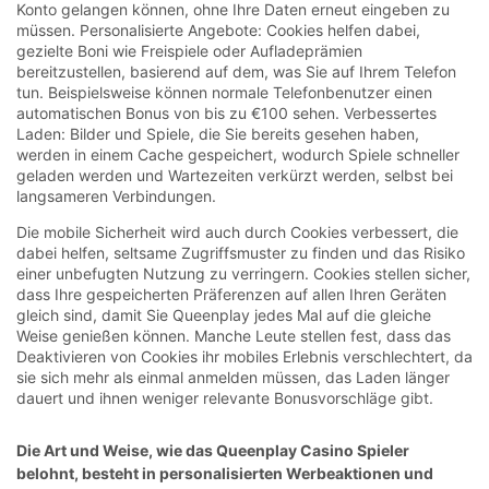
Konto gelangen können, ohne Ihre Daten erneut eingeben zu
müssen. Personalisierte Angebote: Cookies helfen dabei,
gezielte Boni wie Freispiele oder Aufladeprämien
bereitzustellen, basierend auf dem, was Sie auf Ihrem Telefon
tun. Beispielsweise können normale Telefonbenutzer einen
automatischen Bonus von bis zu €100 sehen. Verbessertes
Laden: Bilder und Spiele, die Sie bereits gesehen haben,
werden in einem Cache gespeichert, wodurch Spiele schneller
geladen werden und Wartezeiten verkürzt werden, selbst bei
langsameren Verbindungen.
Die mobile Sicherheit wird auch durch Cookies verbessert, die
dabei helfen, seltsame Zugriffsmuster zu finden und das Risiko
einer unbefugten Nutzung zu verringern. Cookies stellen sicher,
dass Ihre gespeicherten Präferenzen auf allen Ihren Geräten
gleich sind, damit Sie Queenplay jedes Mal auf die gleiche
Weise genießen können. Manche Leute stellen fest, dass das
Deaktivieren von Cookies ihr mobiles Erlebnis verschlechtert, da
sie sich mehr als einmal anmelden müssen, das Laden länger
dauert und ihnen weniger relevante Bonusvorschläge gibt.
Die Art und Weise, wie das Queenplay Casino Spieler
belohnt, besteht in personalisierten Werbeaktionen und