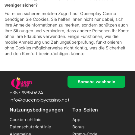
weniger sicher?
Für einen sicheren mobilen Zugriff auf Queenplay Casino
benötigen Sie Cookies. Sie helfen Ihnen nicht nur dabei, sich
Ihre Anmeldeinformationen zu merken, sondern schützen auch
Ihre Sitzungen und verhindern, dass andere Personen Ihr Konto
ohne Ihre Erlaubnis verwenden. Einige Funktionen, wie die
mobile Anmeldung und Zahlungsüberprüfung, funktionieren
ohne Cookies möglicherweise nicht richtig, was die Sicherheit
und den Komfort beeinträchtigen könnte.
Sprache wechseln
+357 99850624
info@queenplaycasino.net
Nutzungsbedingungen
Top-Seiten
Cookie-richtlinie
App
Datenschutzrichtlinie
Bonus
Allgemeine
Promo-Code