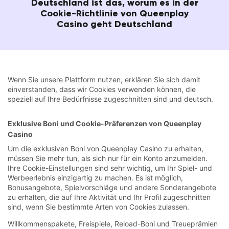
Deutschland ist das, worum es in der
Cookie-Richtlinie von Queenplay
Casino geht Deutschland
Wenn Sie unsere Plattform nutzen, erklären Sie sich damit
einverstanden, dass wir Cookies verwenden können, die
speziell auf Ihre Bedürfnisse zugeschnitten sind und deutsch.
Exklusive Boni und Cookie-Präferenzen von Queenplay
Casino
Um die exklusiven Boni von Queenplay Casino zu erhalten,
müssen Sie mehr tun, als sich nur für ein Konto anzumelden.
Ihre Cookie-Einstellungen sind sehr wichtig, um Ihr Spiel- und
Werbeerlebnis einzigartig zu machen. Es ist möglich,
Bonusangebote, Spielvorschläge und andere Sonderangebote
zu erhalten, die auf Ihre Aktivität und Ihr Profil zugeschnitten
sind, wenn Sie bestimmte Arten von Cookies zulassen.
Willkommenspakete, Freispiele, Reload-Boni und Treueprämien