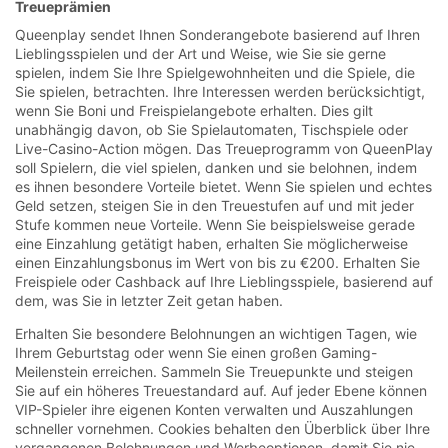
Treueprämien
Queenplay sendet Ihnen Sonderangebote basierend auf Ihren
Lieblingsspielen und der Art und Weise, wie Sie sie gerne
spielen, indem Sie Ihre Spielgewohnheiten und die Spiele, die
Sie spielen, betrachten. Ihre Interessen werden berücksichtigt,
wenn Sie Boni und Freispielangebote erhalten. Dies gilt
unabhängig davon, ob Sie Spielautomaten, Tischspiele oder
Live-Casino-Action mögen. Das Treueprogramm von QueenPlay
soll Spielern, die viel spielen, danken und sie belohnen, indem
es ihnen besondere Vorteile bietet. Wenn Sie spielen und echtes
Geld setzen, steigen Sie in den Treuestufen auf und mit jeder
Stufe kommen neue Vorteile. Wenn Sie beispielsweise gerade
eine Einzahlung getätigt haben, erhalten Sie möglicherweise
einen Einzahlungsbonus im Wert von bis zu €200. Erhalten Sie
Freispiele oder Cashback auf Ihre Lieblingsspiele, basierend auf
dem, was Sie in letzter Zeit getan haben.
Erhalten Sie besondere Belohnungen an wichtigen Tagen, wie
Ihrem Geburtstag oder wenn Sie einen großen Gaming-
Meilenstein erreichen. Sammeln Sie Treuepunkte und steigen
Sie auf ein höheres Treuestandard auf. Auf jeder Ebene können
VIP-Spieler ihre eigenen Konten verwalten und Auszahlungen
schneller vornehmen. Cookies behalten den Überblick über Ihre
vergangenen Belohnungen und Werbeoptionen, damit Sie nie