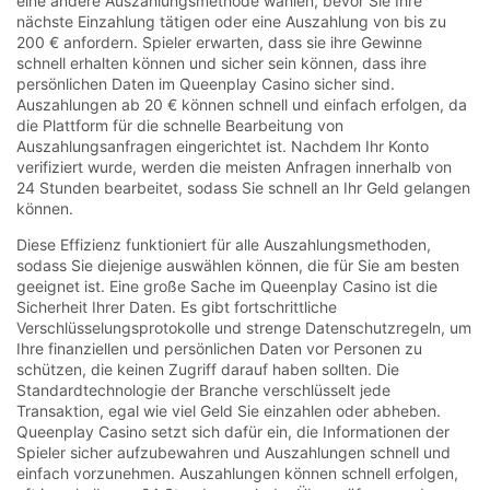
eine andere Auszahlungsmethode wählen, bevor Sie Ihre
nächste Einzahlung tätigen oder eine Auszahlung von bis zu
200 € anfordern. Spieler erwarten, dass sie ihre Gewinne
schnell erhalten können und sicher sein können, dass ihre
persönlichen Daten im Queenplay Casino sicher sind.
Auszahlungen ab 20 € können schnell und einfach erfolgen, da
die Plattform für die schnelle Bearbeitung von
Auszahlungsanfragen eingerichtet ist. Nachdem Ihr Konto
verifiziert wurde, werden die meisten Anfragen innerhalb von
24 Stunden bearbeitet, sodass Sie schnell an Ihr Geld gelangen
können.
Diese Effizienz funktioniert für alle Auszahlungsmethoden,
sodass Sie diejenige auswählen können, die für Sie am besten
geeignet ist. Eine große Sache im Queenplay Casino ist die
Sicherheit Ihrer Daten. Es gibt fortschrittliche
Verschlüsselungsprotokolle und strenge Datenschutzregeln, um
Ihre finanziellen und persönlichen Daten vor Personen zu
schützen, die keinen Zugriff darauf haben sollten. Die
Standardtechnologie der Branche verschlüsselt jede
Transaktion, egal wie viel Geld Sie einzahlen oder abheben.
Queenplay Casino setzt sich dafür ein, die Informationen der
Spieler sicher aufzubewahren und Auszahlungen schnell und
einfach vorzunehmen. Auszahlungen können schnell erfolgen,