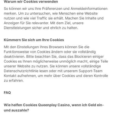
Warum wir Cookies verwenden
So können wir uns Ihre Präferenzen und Anmeldeinformationen
merken. Um zu untersuchen, wie Menschen eine Website
nutzen und wie viel Traffic sie erhält. Machen Sie Inhalte und
Anzeigen für Sie relevanter. Mit dem Ziel, unsere
Dienstleistungen sicher und ehrlich zu halten.
Kümmern Sie sich um Ihre Cookies
Mit den Einstellungen Ihres Browsers können Sie die
Funktionsweise von Cookies ändern oder sie vollständig
deaktivieren. Bitte beachten Sie, dass das Blockieren einiger
Cookies es Ihnen möglicherweise unmöglich macht, einige Teile
unserer Website zu nutzen. Sie können unsere vollständige
Datenschutzrichtlinie lesen oder mit unserem Support-Team
Kontakt aufnehmen, um mehr über Cookies und deren Kontrolle
zu erfahren.
FAQ
Wie helfen Cookies Queenplay Casino, wenn ich Geld ein-
und auszahle?