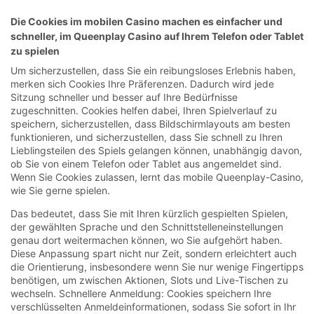
Die Cookies im mobilen Casino machen es einfacher und
schneller, im Queenplay Casino auf Ihrem Telefon oder Tablet
zu spielen
Um sicherzustellen, dass Sie ein reibungsloses Erlebnis haben,
merken sich Cookies Ihre Präferenzen. Dadurch wird jede
Sitzung schneller und besser auf Ihre Bedürfnisse
zugeschnitten. Cookies helfen dabei, Ihren Spielverlauf zu
speichern, sicherzustellen, dass Bildschirmlayouts am besten
funktionieren, und sicherzustellen, dass Sie schnell zu Ihren
Lieblingsteilen des Spiels gelangen können, unabhängig davon,
ob Sie von einem Telefon oder Tablet aus angemeldet sind.
Wenn Sie Cookies zulassen, lernt das mobile Queenplay-Casino,
wie Sie gerne spielen.
Das bedeutet, dass Sie mit Ihren kürzlich gespielten Spielen,
der gewählten Sprache und den Schnittstelleneinstellungen
genau dort weitermachen können, wo Sie aufgehört haben.
Diese Anpassung spart nicht nur Zeit, sondern erleichtert auch
die Orientierung, insbesondere wenn Sie nur wenige Fingertipps
benötigen, um zwischen Aktionen, Slots und Live-Tischen zu
wechseln. Schnellere Anmeldung: Cookies speichern Ihre
verschlüsselten Anmeldeinformationen, sodass Sie sofort in Ihr