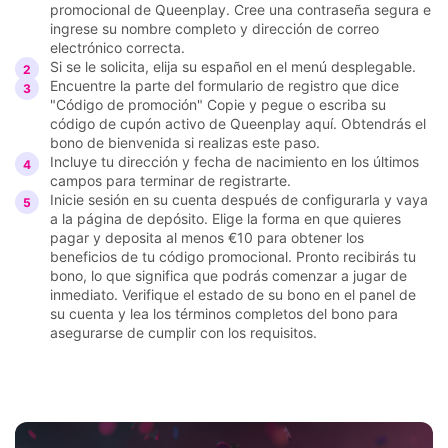
promocional de Queenplay. Cree una contraseña segura e
ingrese su nombre completo y dirección de correo
electrónico correcta.
Si se le solicita, elija su español en el menú desplegable.
Encuentre la parte del formulario de registro que dice
"Código de promoción" Copie y pegue o escriba su
código de cupón activo de Queenplay aquí. Obtendrás el
bono de bienvenida si realizas este paso.
Incluye tu dirección y fecha de nacimiento en los últimos
campos para terminar de registrarte.
Inicie sesión en su cuenta después de configurarla y vaya
a la página de depósito. Elige la forma en que quieres
pagar y deposita al menos €10 para obtener los
beneficios de tu código promocional. Pronto recibirás tu
bono, lo que significa que podrás comenzar a jugar de
inmediato. Verifique el estado de su bono en el panel de
su cuenta y lea los términos completos del bono para
asegurarse de cumplir con los requisitos.