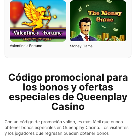
Valentine's Fortune
Money Game
Código promocional para
los bonos y ofertas
especiales de Queenplay
Casino
Con un código de promoción válido, es más fácil que nunca
obtener bonos especiales en Queenplay Casino. Los visitantes
y los jugadores que regresan pueden obtener bonos