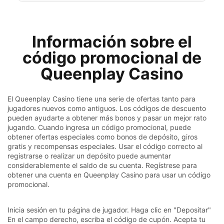
Información sobre el
código promocional de
Queenplay Casino
El Queenplay Casino tiene una serie de ofertas tanto para
jugadores nuevos como antiguos. Los códigos de descuento
pueden ayudarte a obtener más bonos y pasar un mejor rato
jugando. Cuando ingresa un código promocional, puede
obtener ofertas especiales como bonos de depósito, giros
gratis y recompensas especiales. Usar el código correcto al
registrarse o realizar un depósito puede aumentar
considerablemente el saldo de su cuenta. Regístrese para
obtener una cuenta en Queenplay Casino para usar un código
promocional.
Inicia sesión en tu página de jugador. Haga clic en "Depositar"
En el campo derecho, escriba el código de cupón. Acepta tu