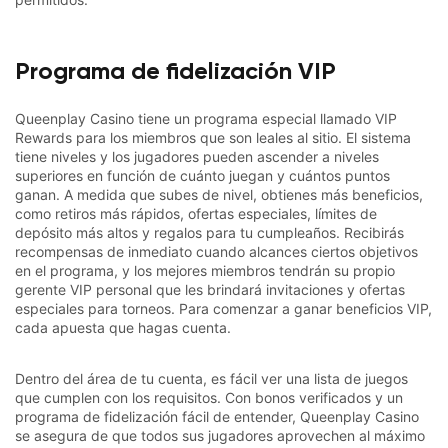
Programa de fidelización VIP
Queenplay Casino tiene un programa especial llamado VIP
Rewards para los miembros que son leales al sitio. El sistema
tiene niveles y los jugadores pueden ascender a niveles
superiores en función de cuánto juegan y cuántos puntos
ganan. A medida que subes de nivel, obtienes más beneficios,
como retiros más rápidos, ofertas especiales, límites de
depósito más altos y regalos para tu cumpleaños. Recibirás
recompensas de inmediato cuando alcances ciertos objetivos
en el programa, y los mejores miembros tendrán su propio
gerente VIP personal que les brindará invitaciones y ofertas
especiales para torneos. Para comenzar a ganar beneficios VIP,
cada apuesta que hagas cuenta.
Dentro del área de tu cuenta, es fácil ver una lista de juegos
que cumplen con los requisitos. Con bonos verificados y un
programa de fidelización fácil de entender, Queenplay Casino
se asegura de que todos sus jugadores aprovechen al máximo