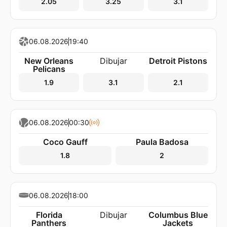
2.05
3.25
3.1
06.08.2026
19:40
New Orleans
Dibujar
Detroit Pistons
Pelicans
1.9
3.1
2.1
06.08.2026
00:30
Coco Gauff
Paula Badosa
1.8
2
06.08.2026
18:00
Florida
Dibujar
Columbus Blue
Panthers
Jackets