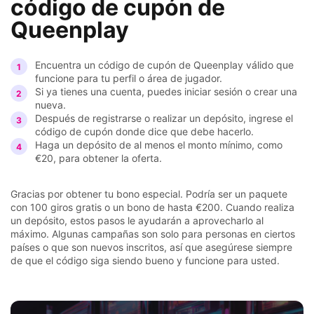
código de cupón de
Queenplay
Encuentra un código de cupón de Queenplay válido que
funcione para tu perfil o área de jugador.
Si ya tienes una cuenta, puedes iniciar sesión o crear una
nueva.
Después de registrarse o realizar un depósito, ingrese el
código de cupón donde dice que debe hacerlo.
Haga un depósito de al menos el monto mínimo, como
€20, para obtener la oferta.
Gracias por obtener tu bono especial. Podría ser un paquete
con 100 giros gratis o un bono de hasta €200. Cuando realiza
un depósito, estos pasos le ayudarán a aprovecharlo al
máximo. Algunas campañas son solo para personas en ciertos
países o que son nuevos inscritos, así que asegúrese siempre
de que el código siga siendo bueno y funcione para usted.