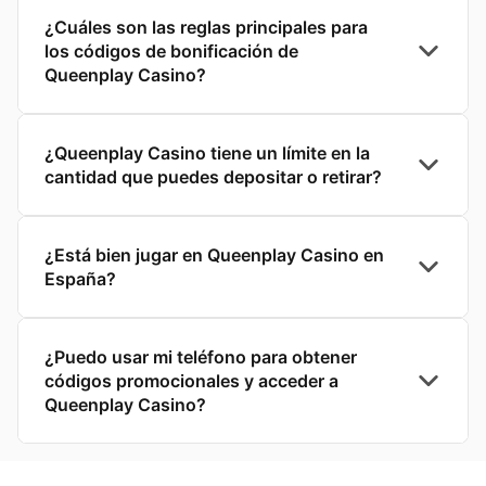
¿Cuáles son las reglas principales para
los códigos de bonificación de
Queenplay Casino?
¿Queenplay Casino tiene un límite en la
cantidad que puedes depositar o retirar?
¿Está bien jugar en Queenplay Casino en
España?
¿Puedo usar mi teléfono para obtener
códigos promocionales y acceder a
Queenplay Casino?