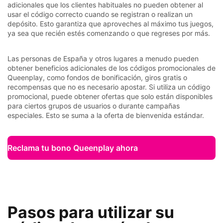
adicionales que los clientes habituales no pueden obtener al
usar el código correcto cuando se registran o realizan un
depósito. Esto garantiza que aproveches al máximo tus juegos,
ya sea que recién estés comenzando o que regreses por más.
Las personas de España y otros lugares a menudo pueden
obtener beneficios adicionales de los códigos promocionales de
Queenplay, como fondos de bonificación, giros gratis o
recompensas que no es necesario apostar. Si utiliza un código
promocional, puede obtener ofertas que solo están disponibles
para ciertos grupos de usuarios o durante campañas
especiales. Esto se suma a la oferta de bienvenida estándar.
Reclama tu bono Queenplay ahora
Pasos para utilizar su