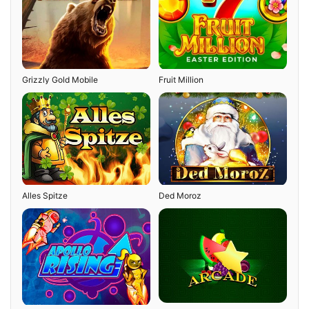
Grizzly Gold Mobile
Fruit Million
Alles Spitze
Ded Moroz