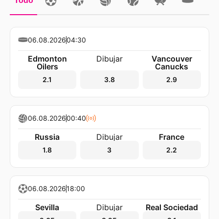
Todo
06.08.2026
04:30
Edmonton
Dibujar
Vancouver
Oilers
Canucks
2.1
3.8
2.9
06.08.2026
00:40
Russia
Dibujar
France
1.8
3
2.2
06.08.2026
18:00
Sevilla
Dibujar
Real Sociedad