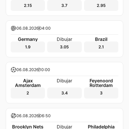
2.15
3.7
2.95
06.08.2026
04:00
Germany
Dibujar
Brazil
1.9
3.05
2.1
06.08.2026
10:00
Ajax
Dibujar
Feyenoord
Amsterdam
Rotterdam
2
3.4
3
06.08.2026
06:50
Brooklyn Nets
Dibujar
Philadelphia