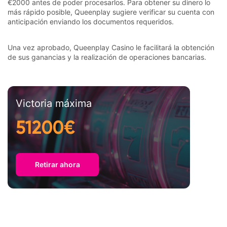
€2000 antes de poder procesarlos. Para obtener su dinero lo
más rápido posible, Queenplay sugiere verificar su cuenta con
anticipación enviando los documentos requeridos.
Una vez aprobado, Queenplay Casino le facilitará la obtención
de sus ganancias y la realización de operaciones bancarias.
Victoria máxima
51200€
Retirar ahora